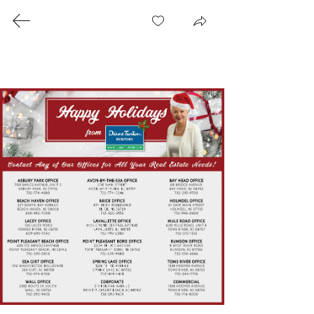
KATIE DEMPSEY
Graphic Designer
katiedempsey.pa@gmail.com